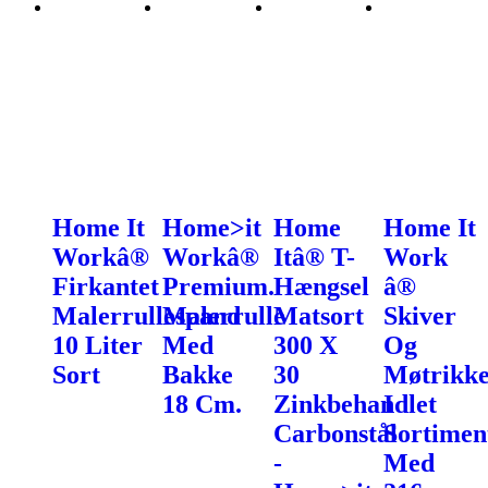
Home It
Home>it
Home
Home It
Workâ®
Workâ®
Itâ® T-
Work
Firkantet
Premium.
Hængsel
â®
Malerrullespand
Malerrulle
Matsort
Skiver
10 Liter
Med
300 X
Og
Sort
Bakke
30
Møtrikk
18 Cm.
Zinkbehandlet
I
Carbonstål
Sortimen
-
Med