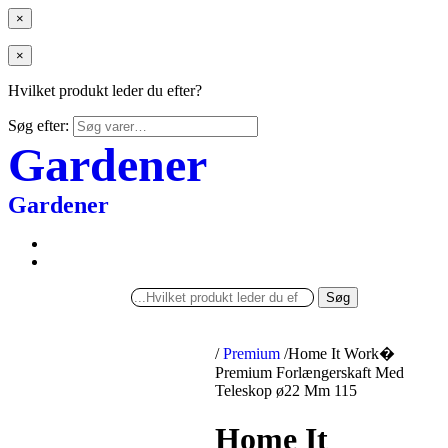
×
×
Hvilket produkt leder du efter?
Søg efter:
Gardener
Gardener
Søg
/
Premium
/
Home It Work�
Premium Forlængerskaft Med
Teleskop ø22 Mm 115
Home It